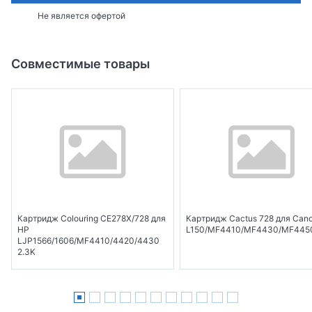
Не является офертой
Совместимые товары
Картридж Colouring CE278X/728 для
Картридж Cactus 728 для Can
HP
L150/MF4410/MF4430/MF4450
LJP1566/1606/MF4410/4420/4430
2.3K