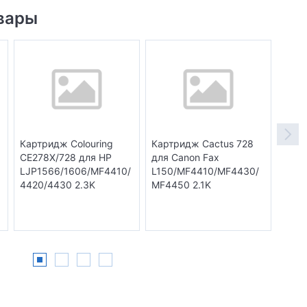
вары
Картридж Colouring
Картридж Cactus 728
Карт
CE278X/728 для HP
для Canon Fax
унив
LJP1566/1606/MF4410/
L150/MF4410/MF4430/
CE28
4420/4430 2.3K
MF4450 2.1K
A/72