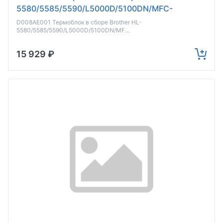
5580/5585/5590/L5000D/5100DN/MFC-
8530DN/8535DN/8540DN (о)
D008AE001 Термоблок в сборе Brother HL-
5580/5585/5590/L5000D/5100DN/MF...
15 929 ₽