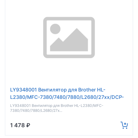
LY9348001 Вентилятор для Brother HL-
L2380/MFC-7380/7480/7880/L2680/27xx/DCP-
7080/7180/L25xx (о)
LY9348001 Вентилятор для Brother HL-L2380/MFC-
7380/7480/7880/L2680/27x...
1 478 ₽