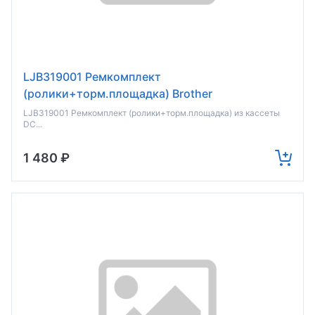
LJB319001 Ремкомплект
(ролики+торм.площадка) Brother
DCP7080/7180/2500/2520/2540/2541/2560/HL-
LJB319001 Ремкомплект (ролики+торм.площадка) из кассеты
DC...
L23
1 480 ₽