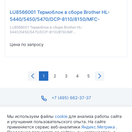
LU8566001 Термоблок в сборе Brother HL-
5440/5450/5470/DCP-8110/8150/MFC-
8510/8810/8910 (JPN)
LU8566001 Термоблок в сборе Brother HL-
5440/5450/5470/DCP-8110/8150/MF...
Цена по запросу
1
2
3
4
5
+7 (495) 662-37-37
infosite@ops.ru
Мы используем файлы
cookie
для анализа работы сайта
и улучшения пользовательского опыта. На сайте
ПН-ПТ С 09:00 ДО 18:00 СБ-ВС ВЫХОДНОЙ
применяется сервис веб-аналитики
Яндекс.Метрика
.