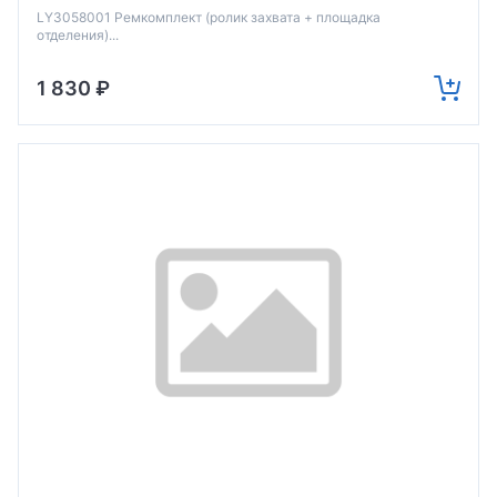
5440/45/50/52/70/72/6180 (о)
LY3058001 Ремкомплект (ролик захвата + площадка
отделения)...
1 830 ₽