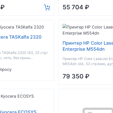
 ₽
55 704 ₽
era TASKalfa 2320
Принтер HP Color Lase
Enterprise M554dn
 TASKalfa 2320 (A3, 23 стр/
, сеть, без крыш...
Принтер HP Color LaserJet En
M554dn (А4, 33 стр/мин, дуп
апросу
79 350 ₽
Kyocera ECOSYS