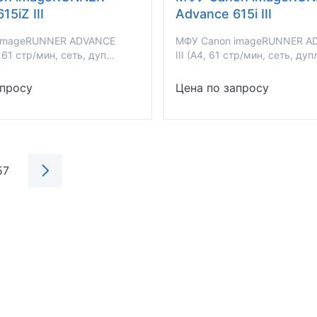
15iZ III
Advance 615i III
 imageRUNNER ADVANCE
МФУ Canon imageRUNNER AD
, 61 стр/мин, сеть, дуп...
III (A4, 61 стр/мин, сеть, дупл
апросу
Цена по запросу
57