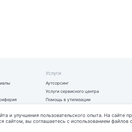
Услуги
риалы
Аутсорсинг
Услуги сервисного центра
риферия
Помощь в утилизации
части
Заправка и восстановление
картриджей
йта и улучшения пользовательского опыта. На сайте п
я сайтом, вы соглашаетесь с использованием файлов c