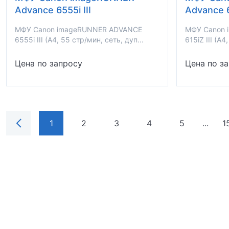
Advance 6555i III
Advance 6
МФУ Canon imageRUNNER ADVANCE
МФУ Canon
6555i III (A4, 55 стр/мин, сеть, дуп...
615iZ III (A4
Цена по запросу
Цена по з
1
2
3
4
5
...
1