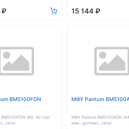
 ₽
15 144 ₽
tum BM5100FDN
МФУ Pantum BM5100
 BM5100FDN (A4, 40 стр/
МФУ Pantum BM5100ADN (A4,
с, сеть)
мин., дуплекс, сеть)