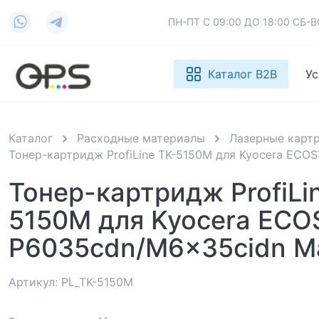
ПН-ПТ С 09:00 ДО 18:00 СБ
Каталог B2B
Ус
Каталог
Расходные материалы
Лазерные карт
Тонер-картридж ProfiLine TK-5150M для Kyocera ECO
Тонер-картридж ProfiLi
5150M для Kyocera ECO
P6035cdn/M6x35cidn M
Артикул: PL_TK-5150M