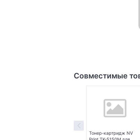
Совместимые то
Тонер-картридж NV
Print TK-5150M для