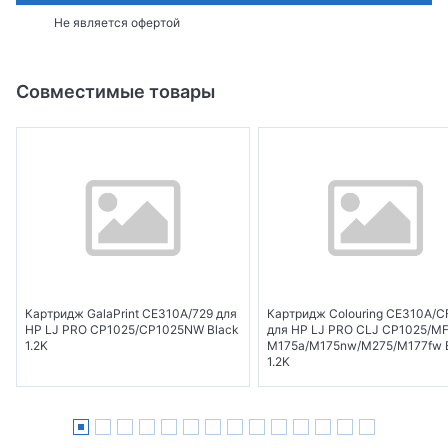
Не является офертой
Совместимые товары
Картридж GalaPrint CE310A/729 для
Картридж Colouring CE310A/
HP LJ PRO CP1025/CP1025NW Black
для HP LJ PRO CLJ CP1025/M
1.2K
M175a/M175nw/M275/M177fw 
1.2K