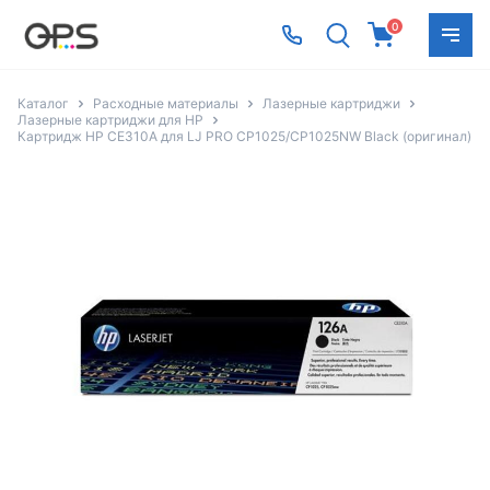
0
Каталог
Расходные материалы
Лазерные картриджи
Лазерные картриджи для HP
Картридж HP CE310A для LJ PRO CP1025/CP1025NW Black (оригинал)