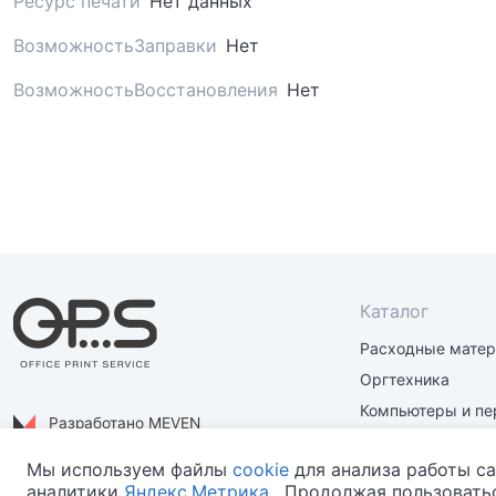
Ресурс печати
Нет данных
ВозможностьЗаправки
Нет
ВозможностьВосстановления
Нет
Каталог
Расходные мате
Оргтехника
Компьютеры и пе
Разработано MEVEN
Материалы и зап
Политика конфиденциальности
Мы используем файлы
cookie
для анализа работы са
аналитики
Яндекс.Метрика
. Продолжая пользоватьс