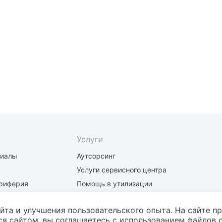
Услуги
риалы
Аутсорсинг
Услуги сервисного центра
риферия
Помощь в утилизации
части
Заправка и восстановление
картриджей
йта и улучшения пользовательского опыта. На сайте п
я сайтом, вы соглашаетесь с использованием файлов c