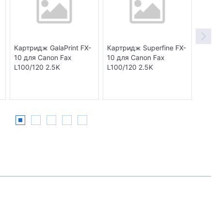
Картридж GalaPrint FX-
Картридж Superfine FX-
Карт
10 для Canon Fax
10 для Canon Fax
для 
L100/120 2.5K
L100/120 2.5K
2.5K