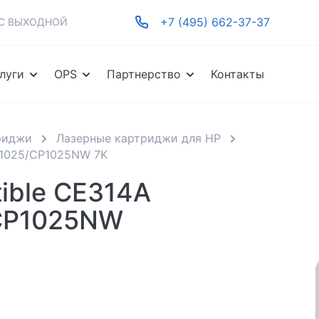
+7 (495) 662-37-37
-ВС ВЫХОДНОЙ
луги
OPS
Партнерство
Контакты
риджи
Лазерные картриджи для HP
P1025/CP1025NW 7K
ible CE314A
/CP1025NW