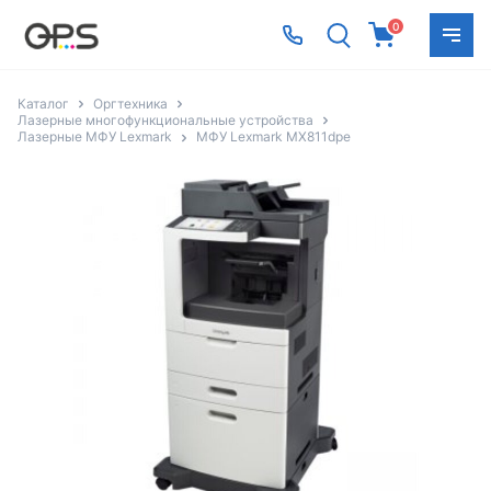
0
Каталог
Оргтехника
Лазерные многофункциональные устройства
Лазерные МФУ Lexmark
МФУ Lexmark MX811dpe