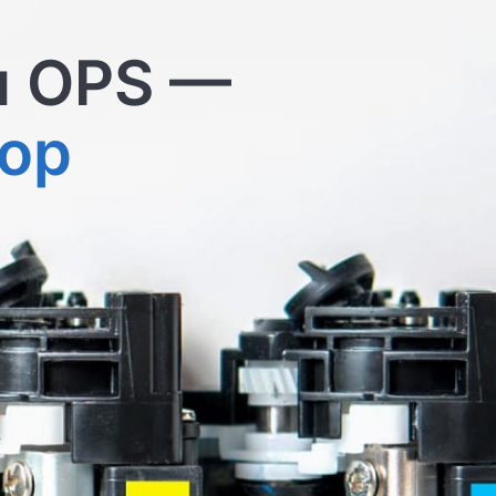
и OPS —
ор