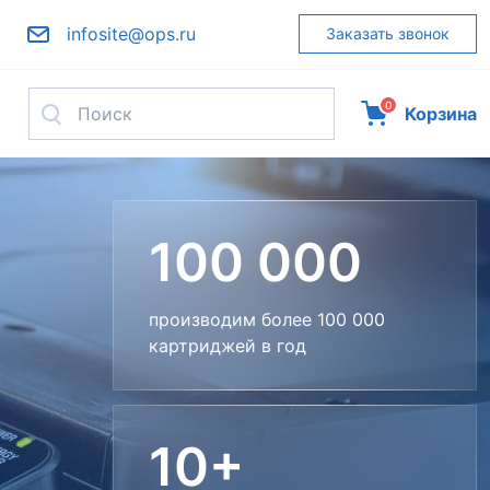
infosite@ops.ru
Заказать звонок
>35
0
Корзина
поставщиков с которыми мы
работаем
100 000
производим более 100 000
картриджей в год
10+