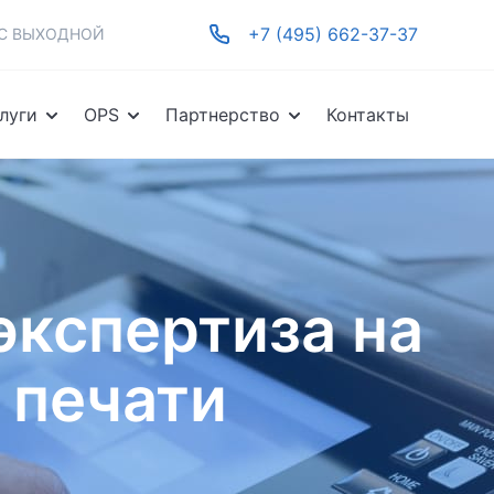
+7 (495) 662-37-37
-ВС ВЫХОДНОЙ
луги
OPS
Партнерство
Контакты
экспертиза на
 печати