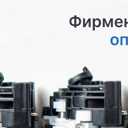
Фирмен
о