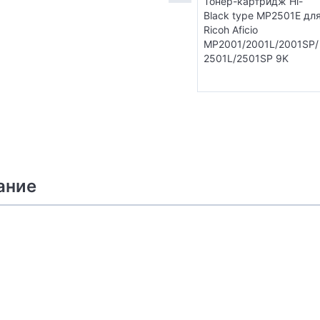
Тонер-картридж Hi-
Black type MP2501E дл
Ricoh Aficio
MP2001/2001L/2001SP/
2501L/2501SP 9K
ание