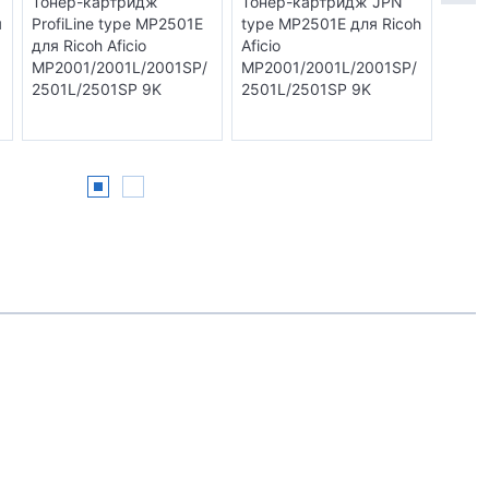
Тонер-картридж
Тонер-картридж JPN
Тоне
я
ProfiLine type MP2501E
type MP2501E для Ricoh
type
для Ricoh Aficio
Aficio
Afici
MP2001/2001L/2001SP/
MP2001/2001L/2001SP/
MP20
2501L/2501SP 9K
2501L/2501SP 9K
2501