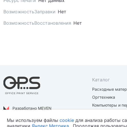
Ресурс печати
Нет данных
ВозможностьЗаправки
Нет
ВозможностьВосстановления
Нет
Каталог
Расходные мате
Оргтехника
Компьютеры и пе
Разработано MEVEN
Материалы и зап
Политика конфиденциальности
Мы используем файлы
cookie
для анализа работы са
аналитики
Яндекс.Метрика
. Продолжая пользоватьс