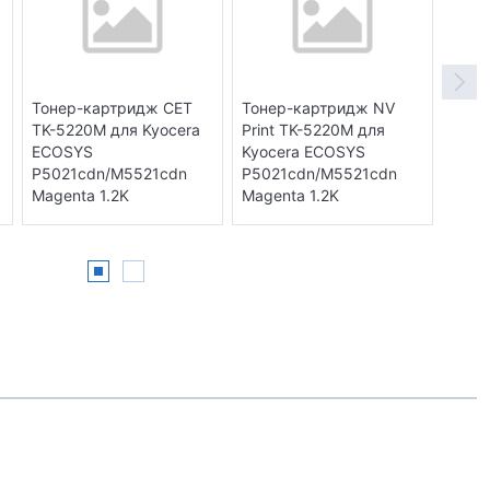
Тонер-картридж CET
Тонер-картридж NV
Тоне
TK-5220M для Kyocera
Print TK-5220M для
TK-5
ECOSYS
Kyocera ECOSYS
ECO
P5021cdn/M5521cdn
P5021cdn/M5521cdn
P502
Magenta 1.2K
Magenta 1.2K
Mage