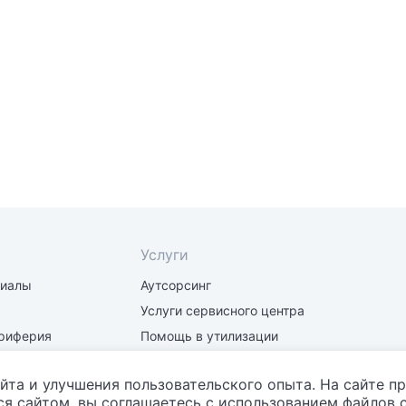
Услуги
риалы
Аутсорсинг
Услуги сервисного центра
риферия
Помощь в утилизации
части
Заправка и восстановление
картриджей
йта и улучшения пользовательского опыта. На сайте п
я сайтом, вы соглашаетесь с использованием файлов c