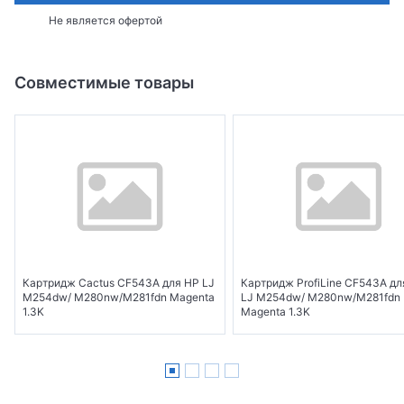
Не является офертой
Совместимые товары
Картридж Cactus CF543A для HP LJ
Картридж ProfiLine CF543A дл
M254dw/ M280nw/M281fdn Magenta
LJ M254dw/ M280nw/M281fdn
1.3K
Magenta 1.3K