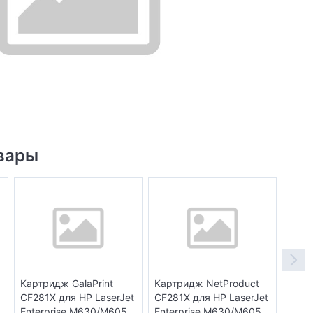
вары
Картридж GalaPrint
Картридж NetProduct
Карт
CF281X для HP LaserJet
CF281X для HP LaserJet
CF28
Enterprise M630/M605
Enterprise M630/M605
Ente