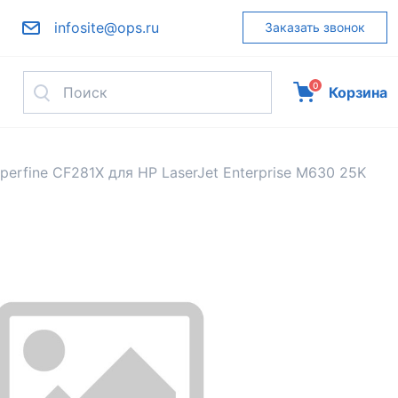
infosite@ops.ru
Заказать звонок
0
Корзина
erfine CF281X для HP LaserJet Enterprise M630 25K