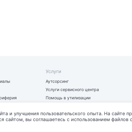
Услуги
риалы
Аутсорсинг
Услуги сервисного центра
риферия
Помощь в утилизации
части
Заправка и восстановление
картриджей
йта и улучшения пользовательского опыта. На сайте п
я сайтом, вы соглашаетесь с использованием файлов c