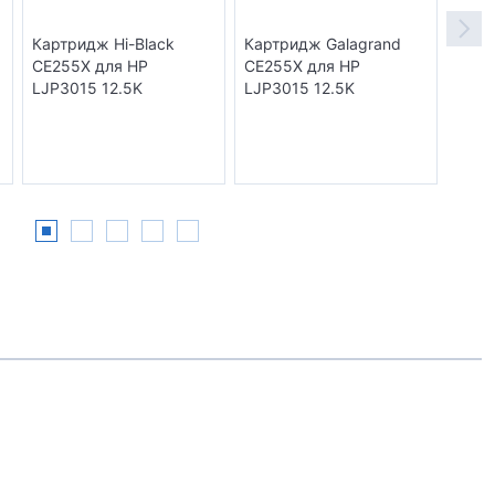
Картридж Hi-Black
Картридж Galagrand
Карт
CE255X для HP
CE255X для HP
CE25
LJP3015 12.5K
LJP3015 12.5K
Laser
M525
n i-
12.5