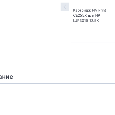
Картридж NV Print
CE255X для HP
LJP3015 12.5K
ание