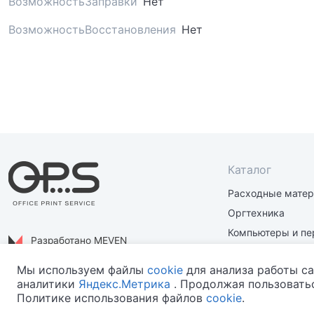
ВозможностьЗаправки
Нет
ВозможностьВосстановления
Нет
Каталог
Расходные мате
Оргтехника
Компьютеры и пе
Разработано MEVEN
Материалы и зап
Политика конфиденциальности
Мы используем файлы
cookie
для анализа работы са
аналитики
Яндекс.Метрика
. Продолжая пользоватьс
Политике использования файлов
cookie
.