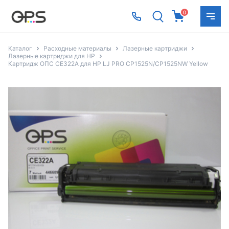
0
Каталог
Расходные материалы
Лазерные картриджи
Лазерные картриджи для HP
Картридж ОПС CE322A для HP LJ PRO CP1525N/CP1525NW Yellow