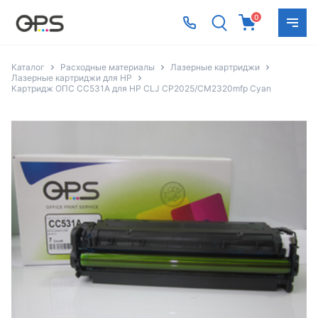
0
Каталог
Расходные материалы
Лазерные картриджи
Лазерные картриджи для HP
Картридж ОПС CC531A для HP CLJ CP2025/CM2320mfp Cyan