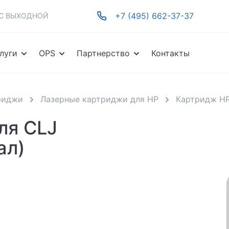
+7 (495) 662-37-37
-ВС ВЫХОДНОЙ
луги
OPS
Партнерство
Контакты
риджи
Лазерные картриджи для HP
Картридж HP
ля СLJ
ал)