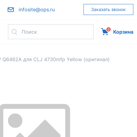
infosite@ops.ru
Заказать звонок
0
Корзина
 Q6462A для СLJ 4730mfp Yellow (оригинал)