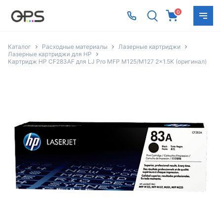
0
Каталог
Расходные материалы
Лазерные картриджи
Лазерные картриджи для HP
Картридж HP CF283AF для LJ Pro MFP M125/M127 2x1.5K (оригинал)