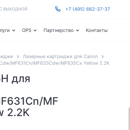
+7 (495) 662-37-37
-ВС ВЫХОДНОЙ
луги
OPS
Партнерство
Контакты
риджи
Лазерные картриджи для Canon
13Cdw/MF631Cn/MF633Cdw/MF635Cx Yellow 2.2K
5H для
MF631Cn/MF
 2.2K