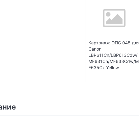
Картридж ОПС 045 дл
Canon
LBP611Cn/LBP613Cdw/
MF631Cn/MF633Cdw/M
F635Cx Yellow
ание