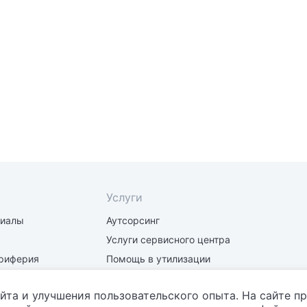
Услуги
риалы
Аутсорсинг
Услуги сервисного центра
риферия
Помощь в утилизации
части
Заправка и восстановление
картриджей
йта и улучшения пользовательского опыта. На сайте п