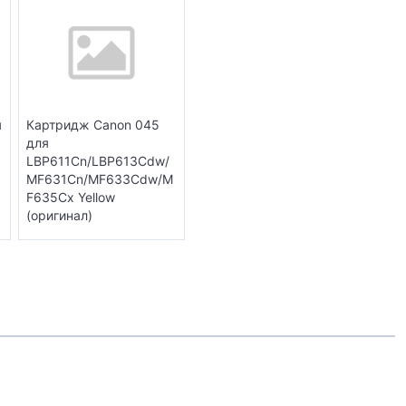
я
Картридж Canon 045
для
LBP611Cn/LBP613Cdw/
MF631Cn/MF633Cdw/M
F635Cx Yellow
(оригинал)