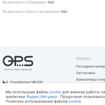
ВозможностьЗаправки
Нет
ВозможностьВосстановления
Нет
Каталог
Расходные мате
Оргтехника
Компьютеры и пе
Разработано MEVEN
Материалы и зап
Политика конфиденциальности
Мы используем файлы
cookie
для анализа работы са
аналитики
Яндекс.Метрика
. Продолжая пользоватьс
Политике использования файлов
cookie
.