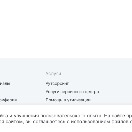
Услуги
риалы
Аутсорсинг
Услуги сервисного центра
риферия
Помощь в утилизации
части
Заправка и восстановление
картриджей
йта и улучшения пользовательского опыта. На сайте п
я сайтом, вы соглашаетесь с использованием файлов c