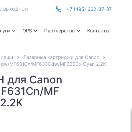
+7 (495) 662-37-37
-ВС ВЫХОДНОЙ
луги
OPS
Партнерство
Контакты
риджи
Лазерные картриджи для Canon
13Cdw/MF631Cn/MF633Cdw/MF635Cx Cyan 2.2K
H для Canon
MF631Cn/MF
2.2K