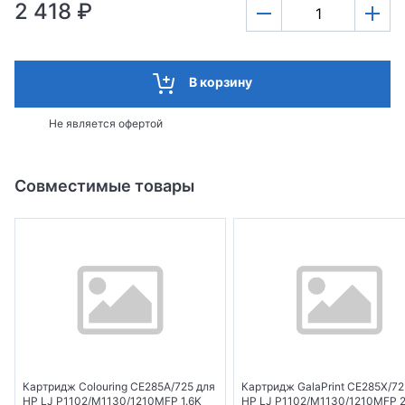
2 418 ₽
В корзину
Не является офертой
Совместимые товары
Картридж Colouring CE285A/725 для
Картридж GalaPrint CE285X/72
HP LJ P1102/M1130/1210MFP 1.6K
HP LJ P1102/M1130/1210MFP 