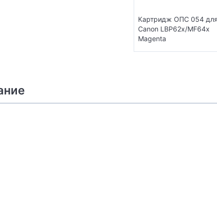
Картридж ОПС 054 дл
Canon LBP62x/MF64x
Magenta
ание