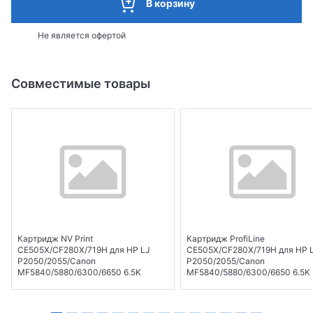
В корзину
Не является офертой
Совместимые товары
Картридж NV Print
Картридж ProfiLine
CE505X/CF280X/719H для HP LJ
CE505X/CF280X/719H для HP 
P2050/2055/Canon
P2050/2055/Canon
MF5840/5880/6300/6650 6.5K
MF5840/5880/6300/6650 6.5K