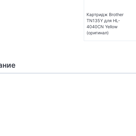
Картридж Brother
TN135Y для HL-
4040CN Yellow
(оригинал)
ание