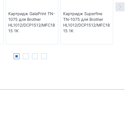
Картридж GalaPrint TN-
Картридж Superfine
Карт
1075 для Brother
TN-1075 для Brother
TN-1
8
HL1012/DCP1512/MFC18
HL1012/DCP1512/MFC18
HL10
15 1K
15 1K
15 1