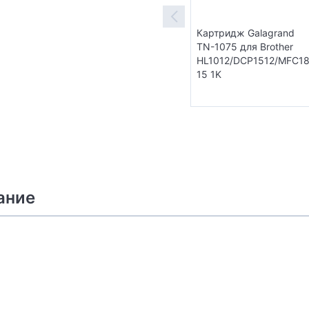
Картридж Galagrand
TN-1075 для Brother
HL1012/DCP1512/MFC1
15 1K
ание