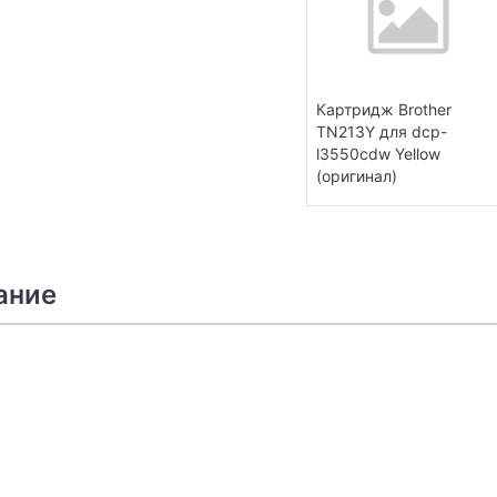
Картридж Brother
TN213Y для dcp-
l3550cdw Yellow
(оригинал)
ание