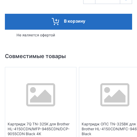
В корзину
Не является офертой
Совместимые товары
Картридж 7Q TN-325K для Brother
Картридж ОПС TN-325BK для
HL-4150CDN/MFP-9465CDN/DCP-
Brother HL-4150CDN/MFC-94
9055CDN Black 4K
Black