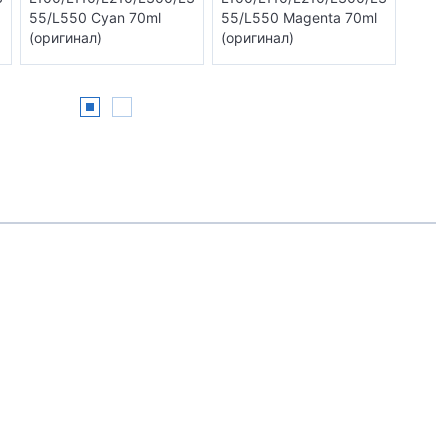
55/L550 Cyan 70ml
55/L550 Magenta 70ml
55/L
(оригинал)
(оригинал)
(ори