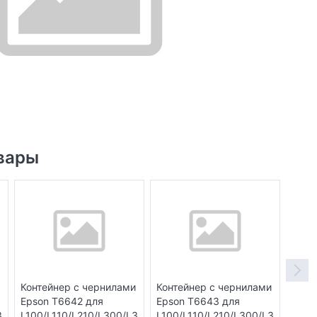
вары
Контейнер с чернилами
Контейнер с чернилами
Конт
Epson T6642 для
Epson T6643 для
Epso
3
L100/L110/L210/L300/L3
L100/L110/L210/L300/L3
L100