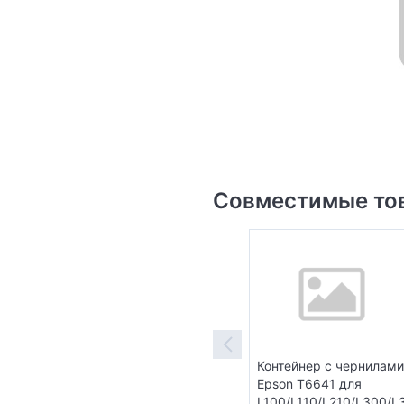
Совместимые то
Контейнер с чернилами
Epson T6641 для
L100/L110/L210/L300/L