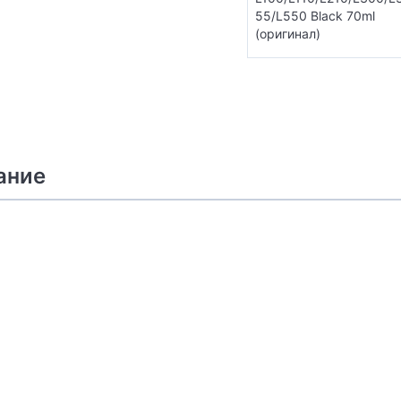
55/L550 Black 70ml
(оригинал)
ание