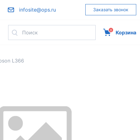
infosite@ops.ru
Заказать звонок
0
Корзина
pson L366