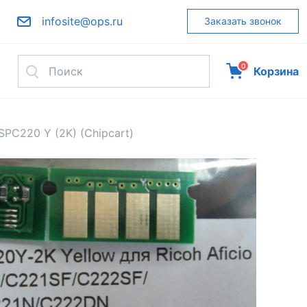
infosite@ops.ru
Заказать звонок
0
Корзина
SPC220 Y (2K) (Chipcart)